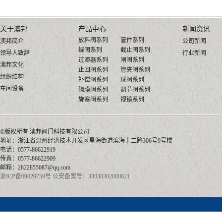
关于澳邦
产品中心
新闻资讯
放料阀系列
管件系列
澳邦简介
公司新闻
蝶阀系列
截止阀系列
领导人致辞
行业新闻
过滤器系列
闸阀系列
澳邦文化
止回阀系列
管夹阀系列
组织结构
补偿阀系列
球阀系列
车间设备
隔膜阀系列
调节阀系列
旋塞阀系列
视镜系列
©版权所有 澳邦阀门
地址：浙江省温州经济技术开发区星海街道滨海十二路306号9号楼
电话：0577-86622919
传真：0577-86622909
邮箱：2822855087@qq.com
浙ICP备09029759号
公安备案号：33030302000821