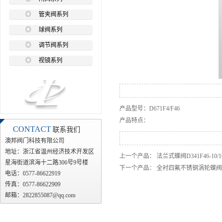
◎
管夹阀系列
◎
球阀系列
◎
调节阀系列
◎
视镜系列
产品型号：D671F4/F46
产品特点：
CONTACT
联系我们
澳邦阀门科技有限公司
地址：浙江省温州经济技术开发区
上一个产品：
法兰式蝶阀D341F46-10/1
星海街道滨海十二路306号9号楼
下一个产品：
全衬四氟不锈钢涡轮蝶阀（对
电话：0577-86622919
传真：0577-86622909
邮箱：2822855087@qq.com